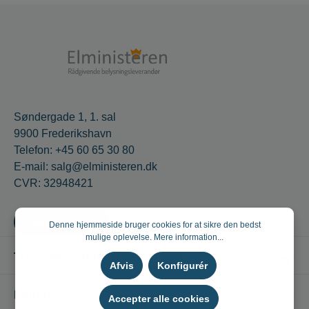
Søndergade 1, 1. sal
9900 Frederikshavn
Telefon: +45 60 65 30 80
E-mail: salg@elministeren.dk
CVR: 32948421
Fortryd en aftale
Denne hjemmeside bruger cookies for at sikre den bedst
mulige oplevelse.
Mere information...
Trustpilot - din mening tæller
Afvis
Konfigurér
Følg os
Accepter alle cookies