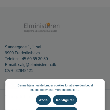
Søndergade 1, 1. sal
9900 Frederikshavn
Telefon: +45 60 65 30 80
E-mail: salg@elministeren.dk
CVR: 32948421
Fortryd en aftale
Denne hjemmeside bruger cookies for at sikre den bedst
mulige oplevelse.
Mere information...
Trustpilot - din mening tæller
Afvis
Konfigurér