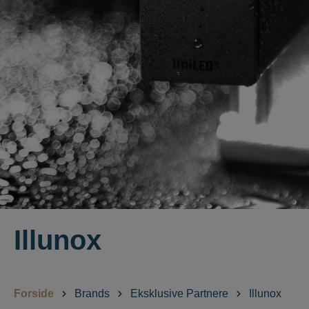
Illunox
Forside
Brands
Eksklusive Partnere
Illunox