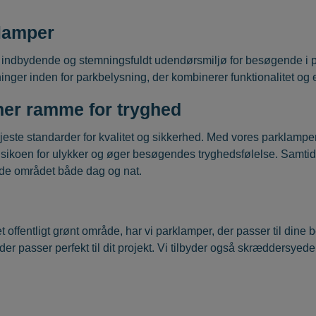
klamper
rt, indbydende og stemningsfuldt udendørsmiljø for besøgende i p
inger inden for parkbelysning, der kombinerer funktionalitet og en
ner ramme for tryghed
øjeste standarder for kvalitet og sikkerhed. Med vores parklampe
 risikoen for ulykker og øger besøgendes tryghedsfølelse. Samtid
yde området både dag og nat.
t offentligt grønt område, har vi parklamper, der passer til din
der passer perfekt til dit projekt. Vi tilbyder også skræddersyede