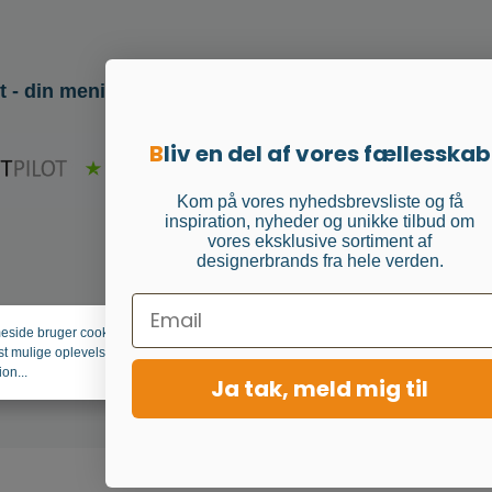
t - din mening tæller
Følg os
B
liv en del af vores fællesskab
Kom på vores nyhedsbrevsliste og få
inspiration, nyheder og unikke tilbud om
vores eksklusive sortiment af
designerbrands fra hele verden.
Email
ide bruger cookies for at
Afvis
Konfigurér
Accepter a
st mulige oplevelse.
on...
Ja tak, meld mig til