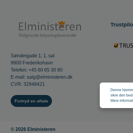
Trustpilo
Søndergade 1, 1. sal
9900 Frederikshavn
Telefon: +45 60 65 30 80
E-mail: salg@elministeren.dk
CVR: 32948421
Denne hjemmes
sikre den bed
Fortryd en aftale
Mere informati
© 2026 Elministeren