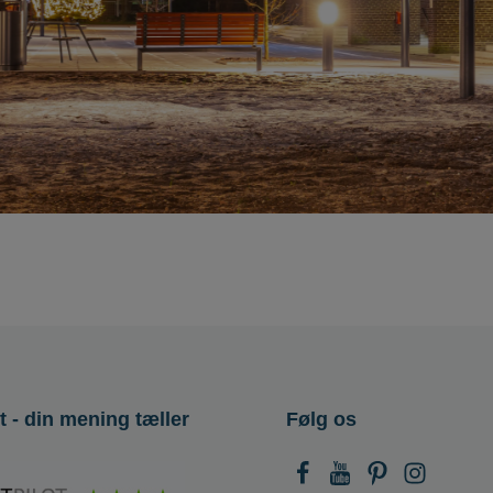
t - din mening tæller
Følg os