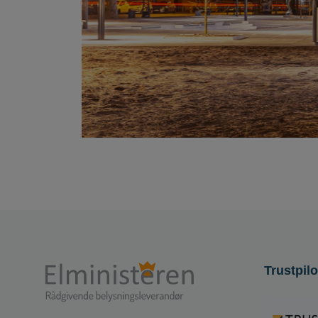
Trustpilo