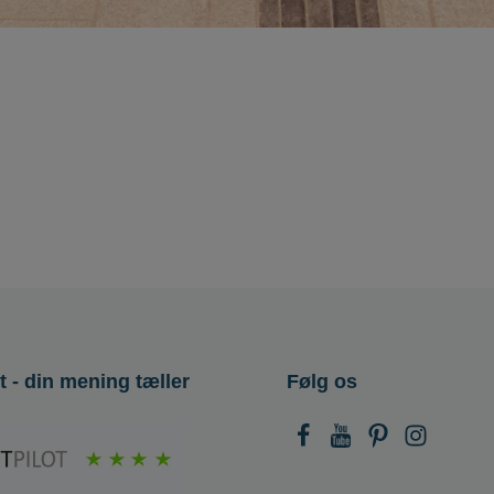
t - din mening tæller
Følg os