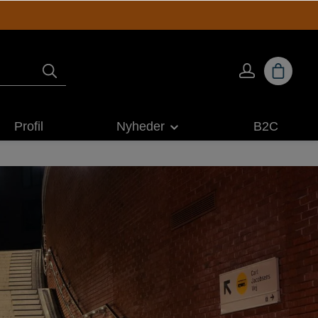
Profil
Nyheder
B2C
ING
ARKITEKTUR