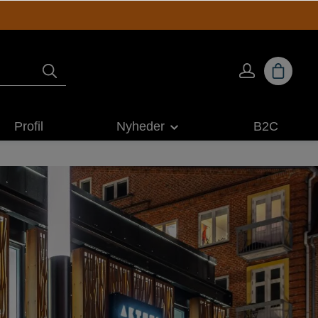
Profil
Nyheder
B2C
ING
ARKITEKTUR