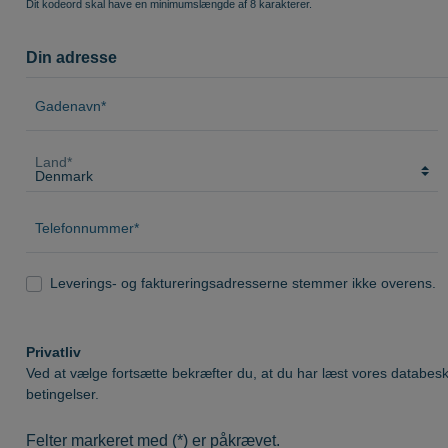
Dit kodeord skal have en minimumslængde af 8 karakterer.
elysning
stien
adebelysning
Din adresse
gågade "Skibet"
eret
Gadenavn*
tion Orientkaj
rden
Land*
de
und
Telefonnummer*
Plads
de Bypark
Leverings- og faktureringsadresserne stemmer ikke overens.
runden i Frederikshavn
pparken
ro
Privatliv
Ved at vælge fortsætte bekræfter du, at du har læst vores
databesk
tion i Frederikshavn
betingelser
.
kken i Frederikshavn
Felter markeret med (*) er påkrævet.