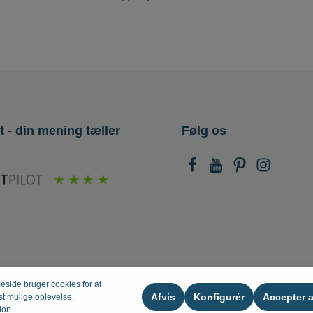
t - din mening tæller
Følg os
ide bruger cookies for at
Afvis
Konfigurér
Accepter a
st mulige oplevelse.
on...