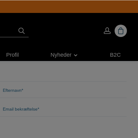
Profil
Nyheder
B2C
ING
ARKITEKTUR
Efternavn*
Email bekræftelse*