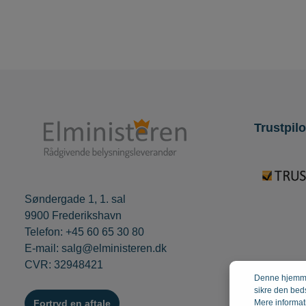
Trustpilo
Søndergade 1, 1. sal
9900 Frederikshavn
Telefon: +45 60 65 30 80
E-mail: salg@elministeren.dk
CVR: 32948421
Denne hjemmes
sikre den bed
Fortryd en aftale
Mere informati