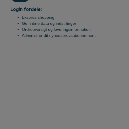
Planet Lighting
Trappebelysning
Østerå
Trappeb
Login fordele:
Precision Lighting
Vægmonteret
Vodskov
Vej og G
Ekspres shopping
Gem dine data og indstillinger
RCL
Fr.havn 
Vægmont
Ordreoversigt og leveringsinformation
RobLight
Metrosta
Administrer dit nyhedsbrevsabonnement
Stealth Lighting
Svalegå
Vulkan
Nørrega
Unonovesette
Haraldsl
Budolfi 
Skovlun
Værkerg
Gelleru
Tårnhøjb
Pumpesta
Pikkerba