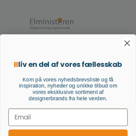
Søndergade 1, 1. sal
9900 Frederikshavn
B
liv en del af vores fællesskab
Telefon: +45 60 65 30 80
E-mail: salg@elministeren.dk
CVR: 32948421
Kom på vores nyhedsbrevsliste og få
inspiration, nyheder og unikke tilbud om
vores eksklusive sortiment af
Fortryd en aftale
Denne hjemmeside bruger cookies for at sikre den bedst
designerbrands fra hele verden.
mulige oplevelse.
Mere information...
Trustpilot - din mening tæller
Email
Afvis
Konfigurér
Følg os
Accepter alle cookies