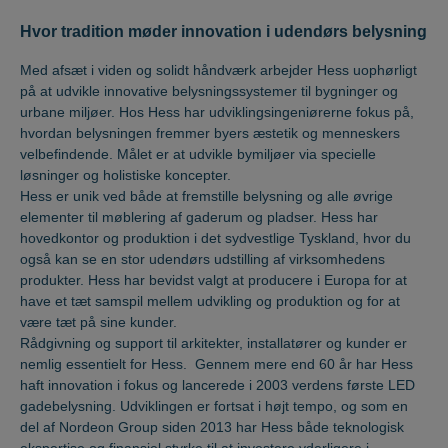
Hvor tradition møder innovation i udendørs belysning
Med afsæt i viden og solidt håndværk arbejder Hess uophørligt
på at udvikle innovative belysningssystemer til bygninger og
urbane miljøer. Hos Hess har udviklingsingeniørerne fokus på,
hvordan belysningen fremmer byers æstetik og menneskers
velbefindende. Målet er at udvikle bymiljøer via specielle
løsninger og holistiske koncepter.
Hess er unik ved både at fremstille belysning og alle øvrige
elementer til møblering af gaderum og pladser. Hess har
hovedkontor og produktion i det sydvestlige Tyskland, hvor du
også kan se en stor udendørs udstilling af virksomhedens
produkter. Hess har bevidst valgt at producere i Europa for at
have et tæt samspil mellem udvikling og produktion og for at
være tæt på sine kunder.
Rådgivning og support til arkitekter, installatører og kunder er
nemlig essentielt for Hess. Gennem mere end 60 år har Hess
haft innovation i fokus og lancerede i 2003 verdens første LED
gadebelysning. Udviklingen er fortsat i højt tempo, og som en
del af Nordeon Group siden 2013 har Hess både teknologisk