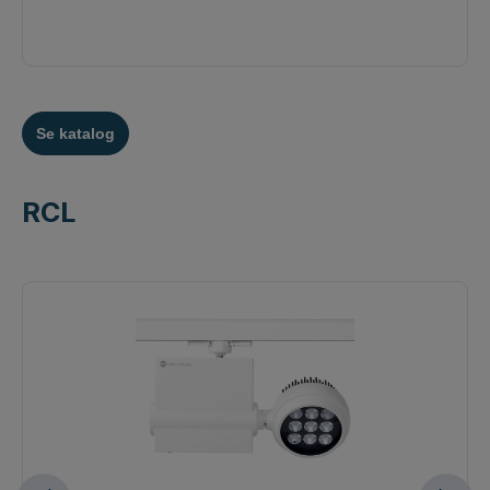
Se katalog
RCL