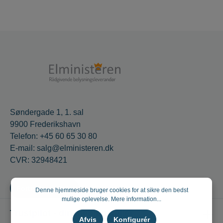
Søndergade 1, 1. sal
9900 Frederikshavn
Telefon: +45 60 65 30 80
E-mail: salg@elministeren.dk
CVR: 32948421
Fortryd en aftale
Denne hjemmeside bruger cookies for at sikre den bedst
mulige oplevelse.
Mere information...
Trustpilot - din mening tæller
Afvis
Konfigurér